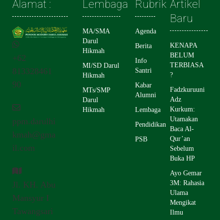
Alamat :
Lembaga
Rubrik
Artikel
Baru
MA/SMA
Agenda
Darul
KENAPA
Berita
Hikmah
BELUM
+62
Info
TERBIASA
MI/SD Darul
813328461
Santri
?
Hikmah
90
Kabar
Fadzkuruuni
MTs/SMP
Alumni
Adz
Darul
Kurkum:
Hikmah
Lembaga
Utamakan
ppm.darulhi
Pendidikan
Baca Al-
kmah@gma
Qur’an
PSB
il.com
Sebelum
Buka HP
Ayo Gemar
3M: Rahasia
Jl. KH. Abu
Ulama
Mansyur I
Mengikat
Tawangsari
Ilmu