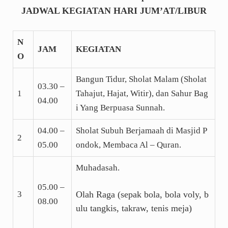
JADWAL KEGIATAN HARI JUM’AT/LIBUR
N
JAM
KEGIATAN
O
Bangun Tidur, Sholat Malam (Sholat
03.30 –
1
Tahajut, Hajat, Witir), dan Sahur Bag
04.00
i Yang Berpuasa Sunnah.
04.00 –
Sholat Subuh Berjamaah di Masjid P
2
05.00
ondok, Membaca Al – Quran.
Muhadasah.
05.00 –
3
Olah Raga (sepak bola, bola voly, b
08.00
ulu tangkis, takraw, tenis meja)